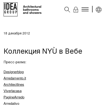
Architectural
bathrooms
and showers
Kоллекции
18 декабря 2012
Аксессуары
Услуги
Коллекция NYÙ в Вебе
Контакты
Ideagroup
Пресс-релиз:
Designerblog
Arredamento.it
Architectlines
Viverlacasa
PagineArredo
Arredativo