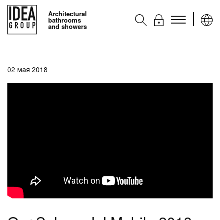
Architectural
bathrooms
and showers
Kоллекции
02 мая 2018
Аксессуары
Услуги
Контакты
Ideagroup