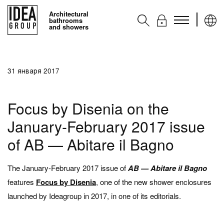
Architectural
bathrooms
and showers
Kоллекции
31 января 2017
Аксессуары
Услуги
Focus by Disenia on the
Контакты
January-February 2017 issue
Ideagroup
of AB — Abitare il Bagno
The January-February 2017 issue of
AB — Abitare il Bagno
features
Focus
by Disenia
, one of the new shower enclosures
launched by Ideagroup in 2017, in one of its editorials.