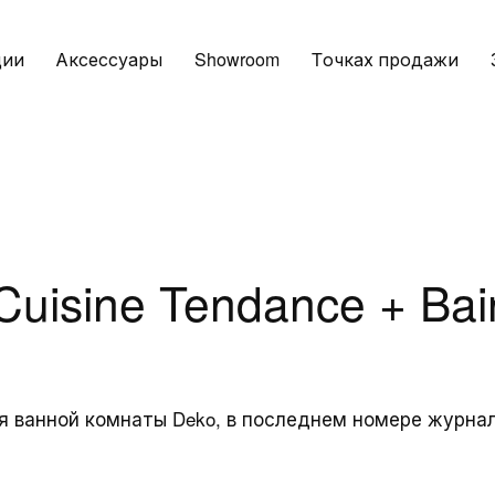
ции
Аксессуары
Showroom
Tочках продажи
uisine Tendance + Bai
ары
Услуги
Конта
 ванной комнаты Deko, в последнем номере журнала
и
Загрузки
Адреса
Зарезервированная
Запрос 