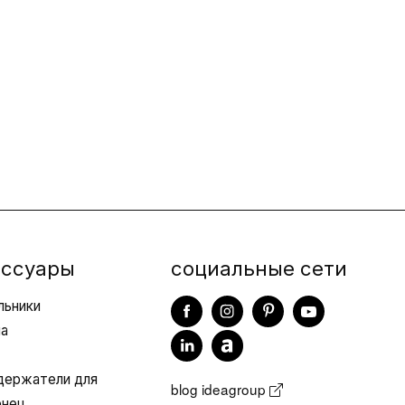
информации
Компании входящие
х продажи
в группу
 с нами
Договоры подряда
Showroom
Virtual Showroom
Новости и
мероприятия
ессуары
социальные сети
Видео
льники
ла
/держатели для
blog ideagroup
енец