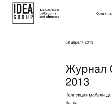
Architectural
Kоллек
bathrooms
and showers
08 апреля 2013
Журнал C
2013
Kоллекции
Аксессу
Коллекция мебели для
Дизайнерская
Умывальник
Bains.
мебель для ванной
Зеркала