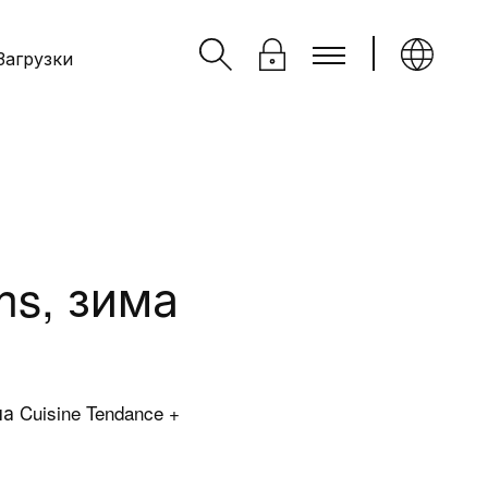
Загрузки
ns, зима
кты
Ideagroup
 Cuisine Tendance +
Кто мы
информации
Видение