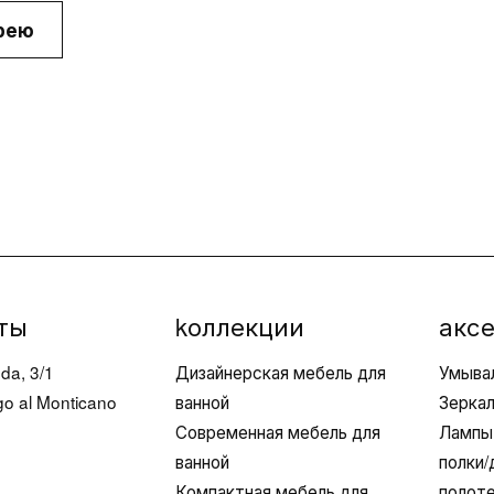
зона
рею
Запрос 
Продление
о точка
тели
гарантии
ец
Работай
Техподдержка
Уход и
обслуживание
материалов
ты
kоллекции
акс
da, 3/1
Дизайнерская мебель для
Умыва
o al Monticano
ванной
Зерка
Современная мебель для
Лампы
ванной
полки
Компактная мебель для
полот