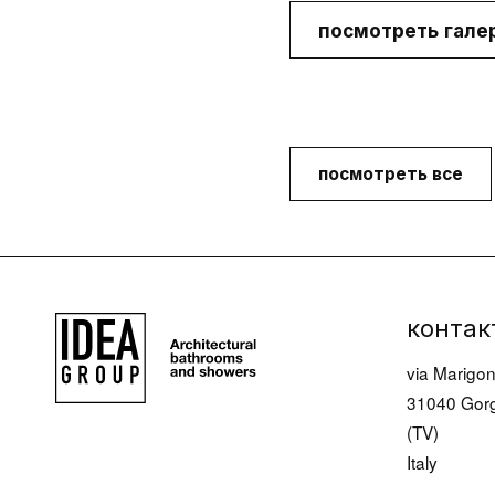
Современная
посмотреть гале
Лампы
мебель для ванной
полки/держа
Компактная мебель
для полотен
для ванной
посмотреть все
Аксессуары
Прачечная
Kоллекции
контак
via Marigon
31040 Gorg
(TV)
Italy