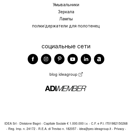
Умывальники
Зеркала
Лампы
полки/держатели для полотенец
социальные сети
blog ideagroup
IDEA Srl - Divisione Bagni - Capitale Sociale € 1.000.000 i.v. - C.F. e P.I. IT01982150268
- Reg. Imp. n. 24172 - R.E.A. di Treviso n. 182057 -
idea@pec-ideagroup.it
-
Privacy
-