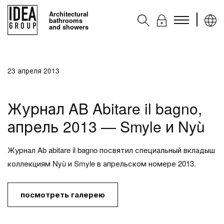
Architectural
bathrooms
and showers
Kоллекции
23 апреля 2013
Аксессуары
Услуги
Журнал AB Abitare il bagno,
Контакты
апрель 2013 — Smyle и Nyù
Ideagroup
Журнал Ab abitare il bagno посвятил специальный вкладыш
коллекциям Nyù и Smyle в апрельском номере 2013.
посмотреть галерею