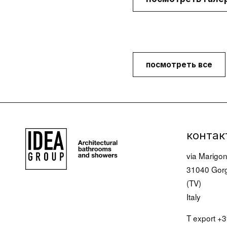
Современная
Лампы
мебель для ванной
полки/держа
Компактная мебель
для полотен
для ванной
посмотреть все
Аксессуары
Прачечная
Kоллекции
контак
via Marigon
31040 Gorg
(TV)
Italy
T export
+3