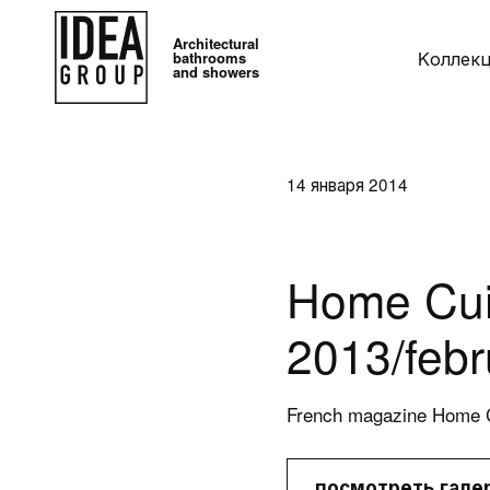
Architectural
Kоллек
bathrooms
and showers
14 января 2014
Home Cui
2013/feb
Kоллекции
Аксессу
Дизайнерская
Умывальник
French magazine Home C
мебель для ванной
Зеркала
посмотреть гале