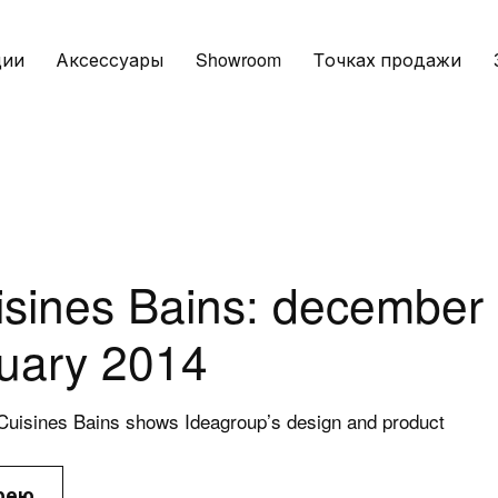
ции
Аксессуары
Showroom
Tочках продажи
sines Bains: december
ruary 2014
ары
Услуги
Конта
и
Загрузки
Адреса
uisines Bains shows Ideagroup’s design and product
Зарезервированная
Запрос 
рею