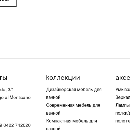
зона
Запрос 
Продление
о точка
тели
гарантии
ец
Работай
Техподдержка
Уход и
обслуживание
материалов
ты
kоллекции
акс
da, 3/1
Дизайнерская мебель для
Умыва
o al Monticano
ванной
Зерка
Современная мебель для
Лампы
ванной
полки
Компактная мебель для
полот
9 0422 742020
ванной