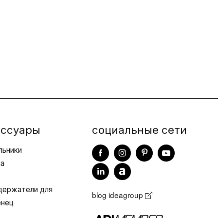
информации
Компании входящие
х продажи
в группу
 с нами
Договоры подряда
Showroom
Virtual Showroom
Новости и
ессуары
социальные сети
мероприятия
льники
Видео
ла
/держатели для
blog ideagroup
енец