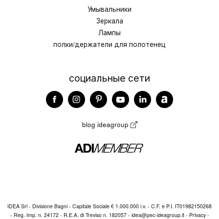
Умывальники
Зеркала
Лампы
полки/держатели для полотенец
социальные сети
blog ideagroup
IDEA Srl - Divisione Bagni - Capitale Sociale € 1.000.000 i.v. - C.F. e P.I. IT01982150268
- Reg. Imp. n. 24172 - R.E.A. di Treviso n. 182057 -
idea@pec-ideagroup.it
-
Privacy
-