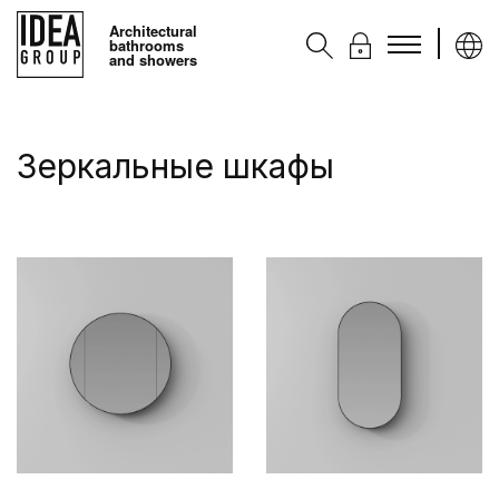
Architectural
bathrooms
and showers
Kоллекции
Зеркальные шкафы
Аксессуары
Услуги
Контакты
Ideagroup