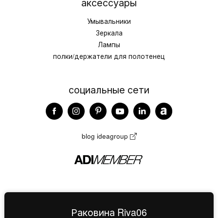
аксессуары
Умывальники
Зеркала
Лампы
полки/держатели для полотенец
социальные сети
blog ideagroup
Раковина Riva06
IDEA Srl - Divisione Bagni - Capitale Sociale € 1.000.000 i.v. - C.F. e P.I. IT01982150268