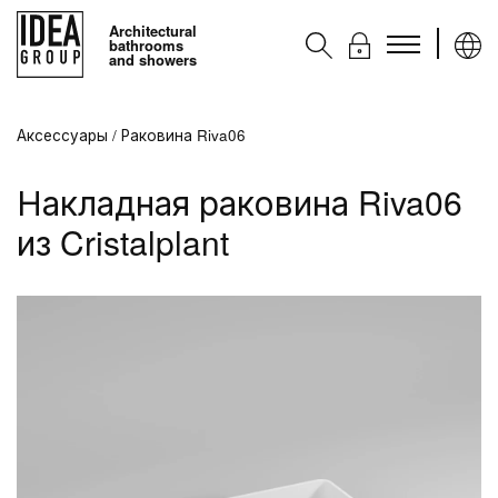
Architectural
bathrooms
and showers
Kоллекции
Аксессуары
/
Раковина Riva06
Аксессуары
Накладная раковина Riva06
Услуги
из Cristalplant
Контакты
Ideagroup