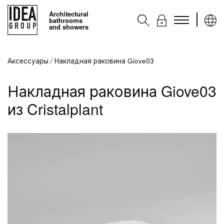
Architectural
bathrooms
and showers
Kоллекции
Аксессуары
/
Накладная раковина Giove03
Аксессуары
Накладная раковина Giove03
Услуги
из Cristalplant
Контакты
Ideagroup