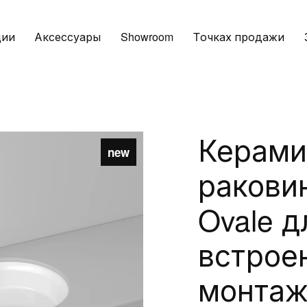
ции
Аксессуары
Showroom
Tочках продажи
Керами
new
раковин
Ovale д
встрое
монтаж