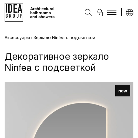
Architectural
bathrooms
and showers
Kоллекции
Аксессуары
/
Зеркало Ninfea с подсветкой
Аксессуары
Декоративное зеркало
Услуги
Ninfea с подсветкой
Контакты
Ideagroup
new