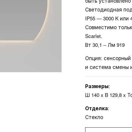
быть установлено 
Светодиодная под
IP55 — 3000 K или 
Совместимо только
Scarlet.
Вт 30,1 – Лм 919
Опция: сенсорный
и система смены и
:
Размеры
Ш 140 x B 129,8 x Т
ары
Услуги
Конта
:
Oтделка
Стекло
и
Загрузки
Адреса