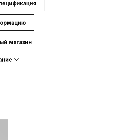
спецификация
информации
Видение
информации
Компании входящие
формацию
х продажи
в группу
ый магазин
 с нами
Договоры подряда
ание
Showroom
Virtual Showroom
Новости и
мероприятия
Видео