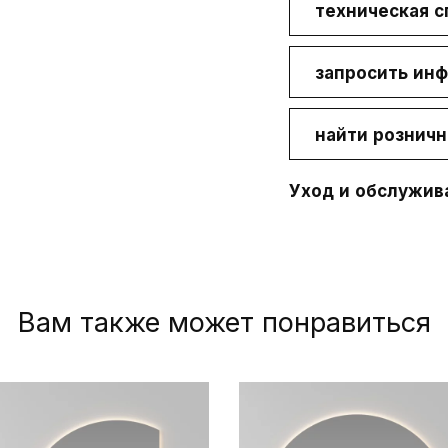
техническая 
Зарезервированная
Запрос 
зона
Запрос 
запросить ин
Продление
о точка
тели
найти розничн
гарантии
ец
Работай
Техподдержка
Уход и обслужив
Уход и
обслуживание
материалов
Вам также может понравиться