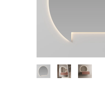
Kоллекции
Аксессу
Дизайнерская
Умывальник