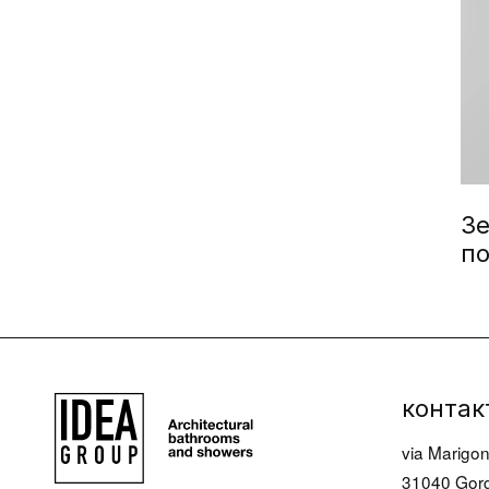
Зе
по
контак
via Marigon
31040 Gorg