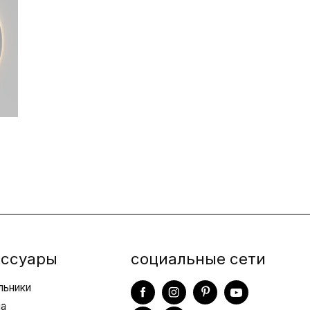
ессуары
социальные сети
льники
ла