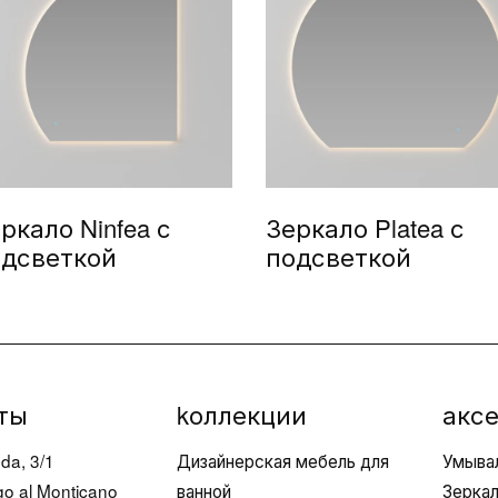
ркало Ninfea с
Зеркало Platea с
дсветкой
подсветкой
ты
kоллекции
акс
da, 3/1
Дизайнерская мебель для
Умыва
o al Monticano
ванной
Зерка