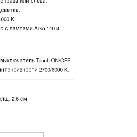
справа или слева.
светка.
4000 K
 с лампами Arko 140 и
 выключатель Touch ON/OFF
нтенсивности 2700/6000 K.
олщ. 2,6 см
кты
Ideagroup
Кто мы