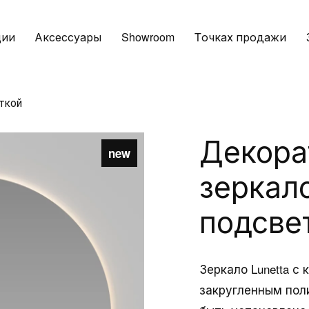
ции
Аксессуары
Showroom
Tочках продажи
еткой
Декора
new
зеркало
подсве
Зеркало Lunetta с
закругленным пол