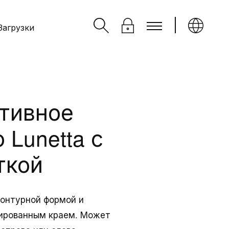
Загрузки
тивное
 Lunetta с
ткой
 контурной формой и
ированным краем. Может