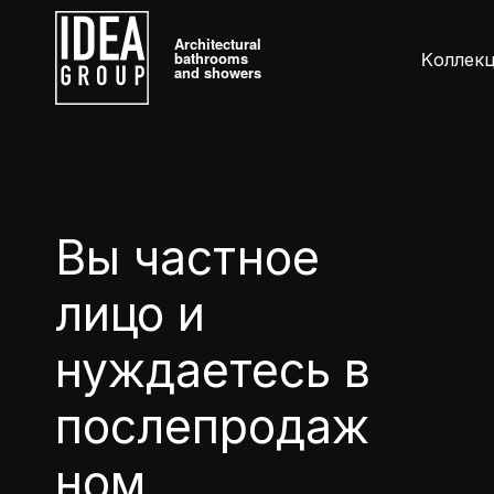
Architectural
Kоллек
bathrooms
and showers
Вы частное
лицо и
нуждаетесь в
послепродаж
Kоллекции
Аксессу
ном
Дизайнерская
Умывальник