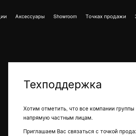
ции
Аксессуары
Showroom
Tочках продажи
Техподдержка
Хотим отметить, что все компании группы
ары
Услуги
Конта
напрямую частным лицам.
Приглашаем Вас связаться с точкой прода
и
Загрузки
Адреса