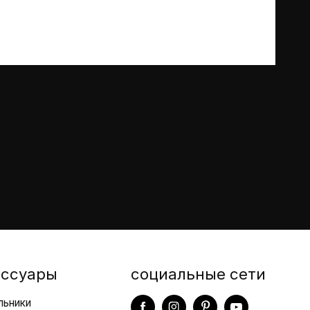
информации
Видение
информации
Компании входящие
х продажи
в группу
 с нами
Договоры подряда
Showroom
Virtual Showroom
Новости и
мероприятия
Видео
ессуары
социальные сети
льники