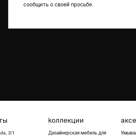
сообщить о своей просьбе.
Зарезервированная
Запрос 
зона
Запрос 
Продление
о точка
тели
гарантии
ец
Работай
Техподдержка
Уход и
обслуживание
материалов
ты
kоллекции
акс
da, 3/1
Дизайнерская мебель для
Умыва