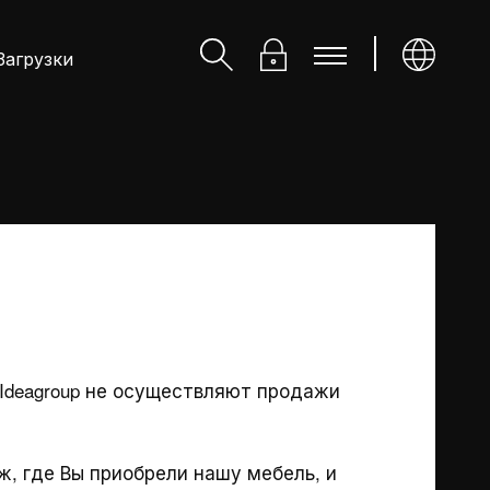
Загрузки
 Ideagroup не осуществляют продажи
кты
Ideagroup
ж, где Вы приобрели нашу мебель, и
Кто мы