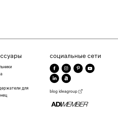
мероприятия
Видео
ессуары
социальные сети
льники
ла
/держатели для
blog ideagroup
енец