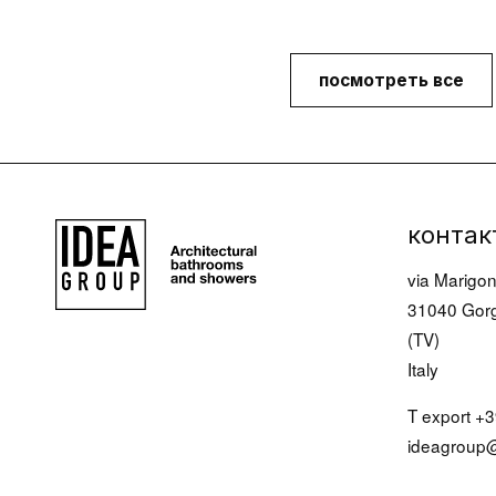
посмотреть все
контак
via Marigon
31040 Gorg
(TV)
Italy
T export
+3
ideagroup@