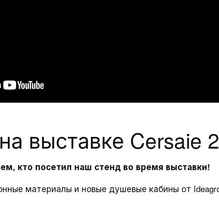
ары
Услуги
Конта
и
Загрузки
Адреса
Зарезервированная
Запрос 
зона
Запрос 
Продление
о точка
тели
на выставке Cersaie 
гарантии
ец
Работай
Техподдержка
ем, кто посетил наш стенд во время выставки!
Уход и
онные материалы и новые душевые кабины от Ideagr
обслуживание