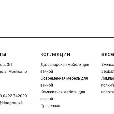
материалов
ты
kоллекции
акс
da, 3/1
Дизайнерская мебель для
Умыва
o al Monticano
ванной
Зерка
Современная мебель для
Лампы
ванной
полки
Компактная мебель для
полот
9 0422 742020
ванной
ideagroup.it
Прачечная